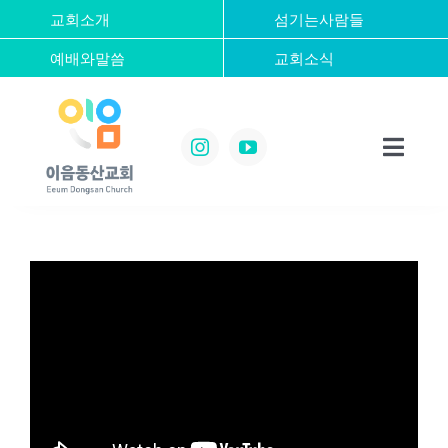
콘
교회소개
섬기는사람들
텐
예배와말씀
교회소식
츠
로
건
너
Toggl
뛰
Navig
기
Home
교회소개
섬기는사람들
예배와말씀