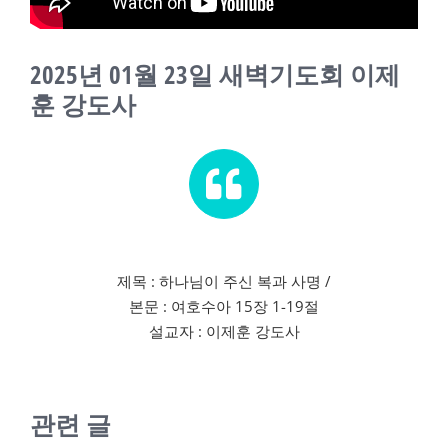
교회소식
2025년 01월 23일 새벽기도회 이제
새가족
훈 강도사
제목 : 하나님이 주신 복과 사명 /
본문 : 여호수아 15장 1-19절
설교자 : 이제훈 강도사
관련 글