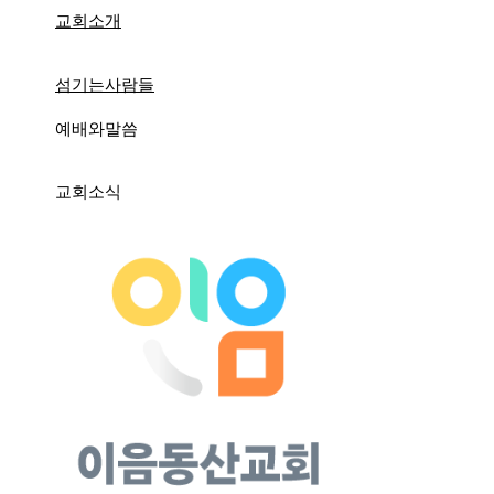
콘
교회소개
텐
츠
로
섬기는사람들
건
너
예배와말씀
뛰
기
교회소식