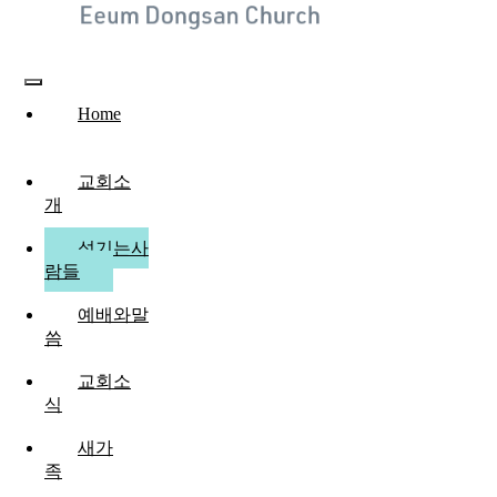
Toggle
Home
Navigation
교회소
개
섬기는사
람들
예배와말
씀
교회소
식
새가
족