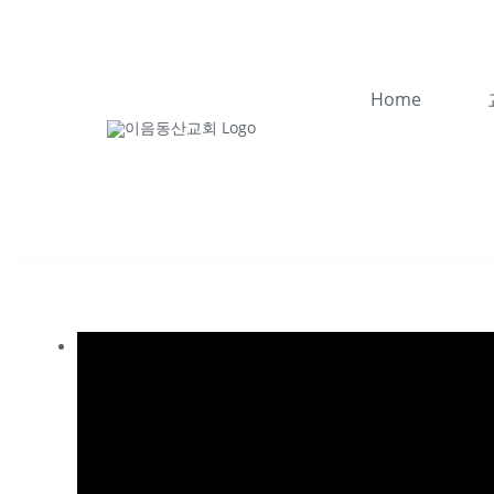
콘
텐
츠
Home
로
건
너
뛰
기