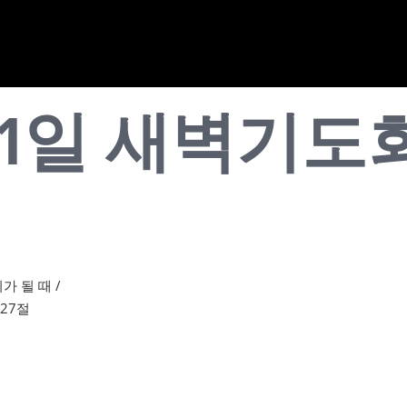
월 31일 새벽기
가 될 때 /
-27절