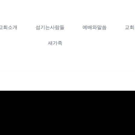
교회소개
섬기는사람들
예배와말씀
교회
새가족