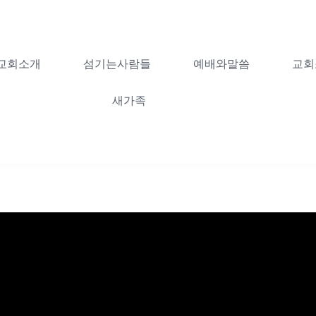
교회소개
섬기는사람들
예배와말씀
교회
새가족