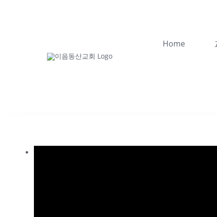
콘
텐
츠
Home
로
건
너
뛰
기