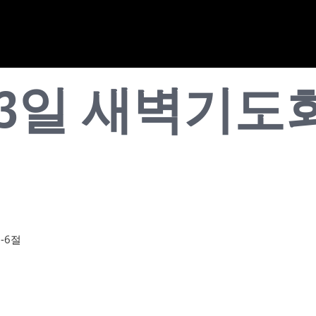
월 03일 새벽기
-6절