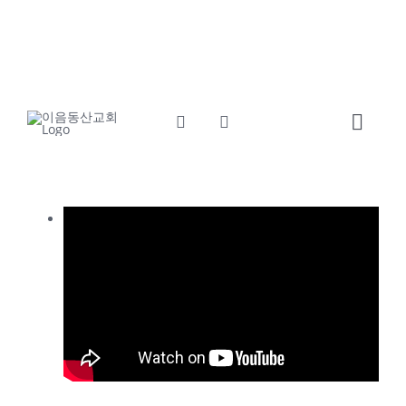
콘
교회소개
섬기는사람들
텐
츠
예배와말씀
교회소식
로
건
Toggl
너
Navig
뛰
Home
기
교회소개
섬기는사람들
예배와말씀