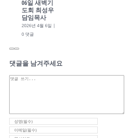
06일 새벽기
도회 최성우
담임목사
2026년 4월 6일
|
0 댓글
댓글을 남겨주세요
2026년 03월 27일
안승은 목사
댓
2026년 03월
글
27일 안승은
목사
2026년 3월 27일
|
0 댓글