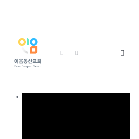
콘
교회소개
섬기는사람들
텐
츠
예배와말씀
교회소식
로
건
너
Toggl
뛰
기
Navig
Home
교회소개
섬기는사람들
예배와말씀