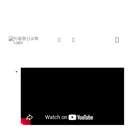
콘
교회소개
섬기는사람들
텐
츠
예배와말씀
교회소식
로
건
Toggl
너
Navig
뛰
Home
기
교회소개
섬기는사람들
예배와말씀