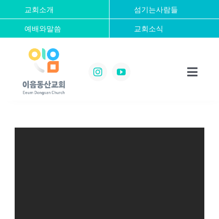
콘
교회소개
섬기는사람들
텐
예배와말씀
교회소식
츠
로
건
너
Toggl
뛰
Navig
기
Home
교회소개
섬기는사람들
예배와말씀