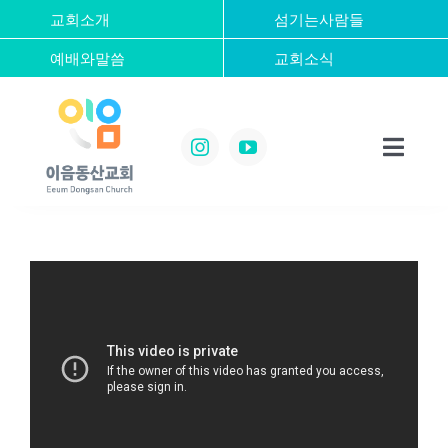
콘
교회소개
섬기는사람들
텐
예배와말씀
교회소식
츠
로
건
너
Toggl
뛰
Navig
기
Home
교회소개
섬기는사람들
예배와말씀