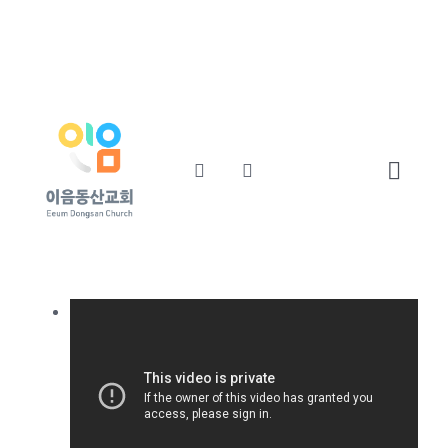
콘
교회소개
섬기는사람들
텐
츠
예배와말씀
교회소식
로
건
너
Toggl
뛰
기
Navig
Home
교회소개
섬기는사람들
예배와말씀