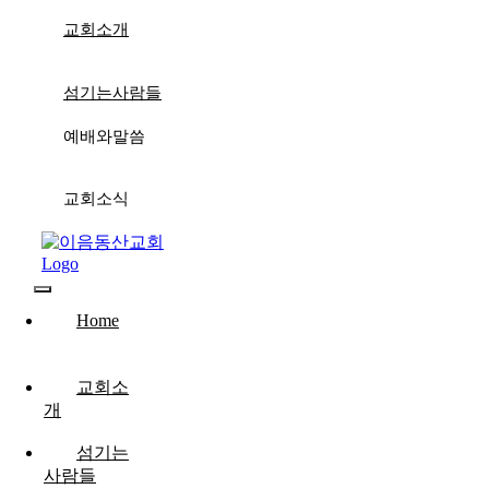
콘
교회소개
텐
츠
로
섬기는사람들
건
너
예배와말씀
뛰
기
교회소식
Toggle
Home
Navigation
교회소
개
섬기는
사람들