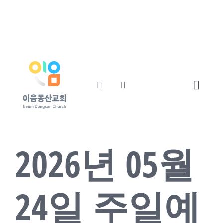
콘
교회소개
섬기는사람들
텐
츠
예배와말씀
교회소식
로
건
너
Toggl
뛰
기
Navig
Home
2026년 05월
교회소개
섬기는사람들
24일 주일예
예배와말씀