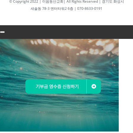
© Copyright 2022 | 이음동산교회| All Rights Reserved | 경기도 화성시
년 07월
새솔동 78-3 엔터타워2 6층 | 070-8633-0191
 주일예
보
 7월 24일
 07월 19일
 주보
년 07월
 주일예
보