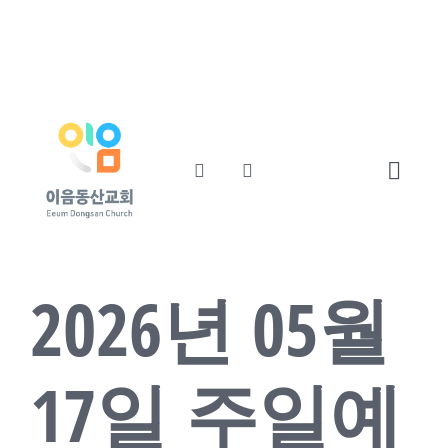
콘
교회소개
섬기는사람들
텐
츠
예배와말씀
교회소식
로
건
너
Toggl
뛰
기
Navig
Home
2026년 05월
교회소개
섬기는사람들
17일 주일예
예배와말씀