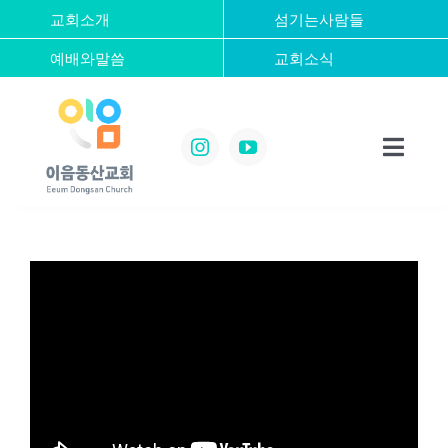
콘
교회소개
섬기는사람들
텐
예배와말씀
교회소식
츠
로
건
너
Toggl
뛰
Naviga
기
Home
교회소개
섬기는사람들
예배와말씀