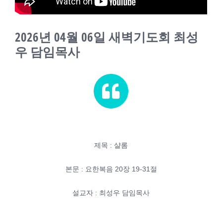
교회소식
2026년 04월 06일 새벽기도회 최성
새가족
우 담임목사
제목 : 샬롬
본문 : 요한복음 20장 19-31절
설교자 : 최성우 담임목사