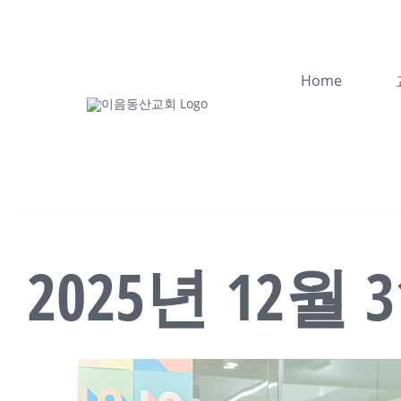
콘
텐
츠
Home
로
건
너
뛰
기
2025년 12