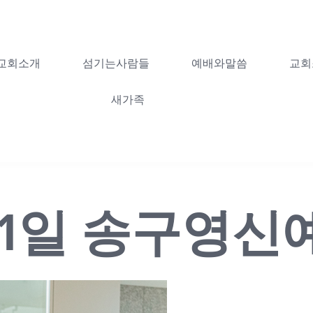
교회소개
섬기는사람들
예배와말씀
교회
새가족
월 31일 송구영