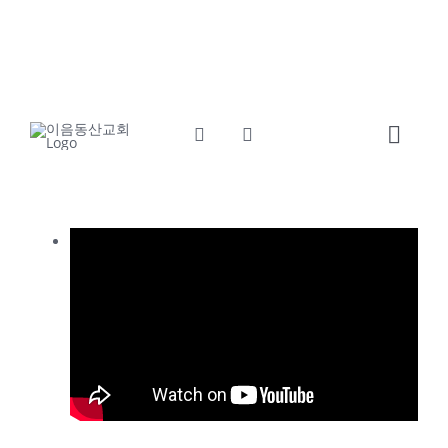
콘
교회소개
섬기는사람들
텐
츠
예배와말씀
교회소식
로
건
Toggl
너
Navig
뛰
Home
기
교회소개
섬기는사람들
예배와말씀