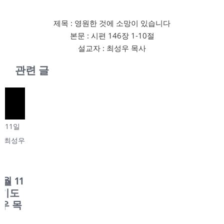
제목 : 영원한 것에 소망이 있습니다
본문 : 시편 146장 1-10절
설교자 : 최성우 목사
관련 글
2026년 2월 4일 수
요기도회 최성우
목사
2026년 2월 4
일 수요기도
회 최성우 목
사