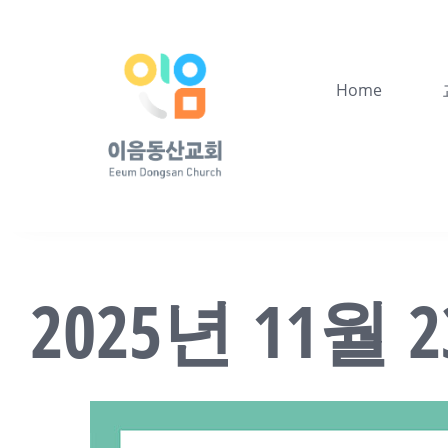
콘
텐
츠
Home
로
건
너
뛰
기
2025년 11