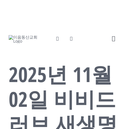
콘
교회소개
섬기는사람들
텐
츠
예배와말씀
교회소식
로
건
Toggl
너
Navig
뛰
Home
기
2025년 11월
교회소개
02일 비비드
섬기는사람들
예배와말씀
러브 새생명