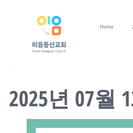
콘
텐
츠
Home
로
건
너
뛰
기
2025년 07