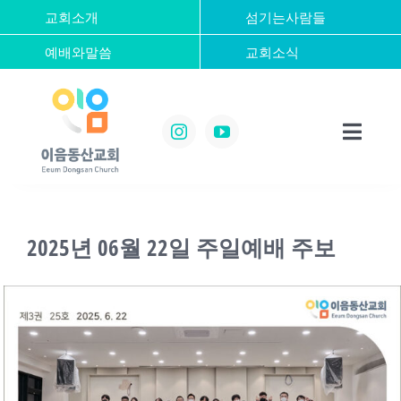
콘
교회소개
섬기는사람들
텐
예배와말씀
교회소식
츠
로
건
너
Toggl
뛰
Navig
기
Home
2025년 06월 22일 주일예배 주보
교회소개
섬기는사람들
예배와말씀