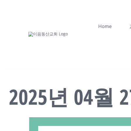
콘
텐
츠
Home
로
건
너
뛰
기
2025년 04