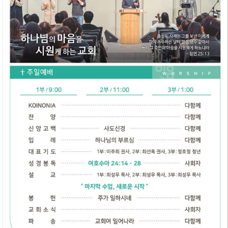
교회소식
새가족