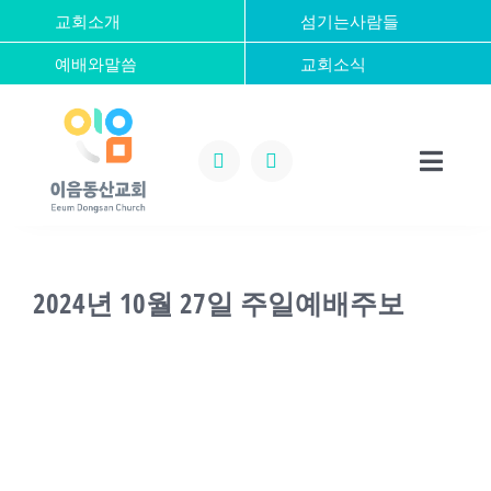
콘
교회소개
섬기는사람들
텐
예배와말씀
교회소식
츠
로
건
너
Toggl
뛰
Naviga
기
Home
2024년 10월 27일 주일예배주보
교회소개
섬기는사람들
예배와말씀