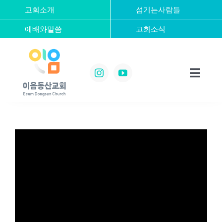
콘
교회소개
섬기는사람들
텐
예배와말씀
교회소식
츠
로
건
너
Toggl
뛰
Navig
기
Home
교회소개
섬기는사람들
예배와말씀