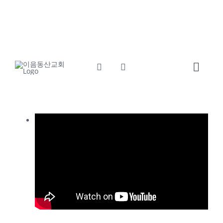
콘
교회소개
섬기는사람들
텐
츠
예배와말씀
교회소식
로
건
Toggl
너
Navig
뛰
Home
기
교회소개
섬기는사람들
예배와말씀