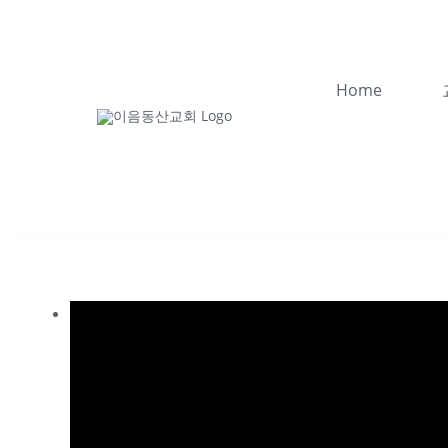
콘
텐
츠
Home
로
건
너
뛰
기