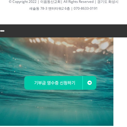
© Copyright 2022 | 이음동산교회| All Rights Reserved | 경기도 화성시
2026년 07월
새솔동 78-3 엔터타워2 6층 | 070-8633-0191
26일 주일예
배 주보
2026년 7월 24일
|
0 댓글
2026년 07월 19일
주일예배 주보
2026년 07월
19일 주일예
배 주보