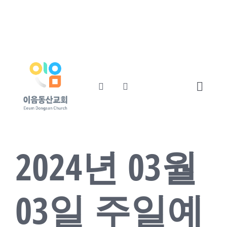
콘
교회소개
섬기는사람들
텐
츠
예배와말씀
교회소식
로
건
너
Toggl
뛰
기
Navig
Home
2024년 03월
교회소개
섬기는사람들
03일 주일예
예배와말씀