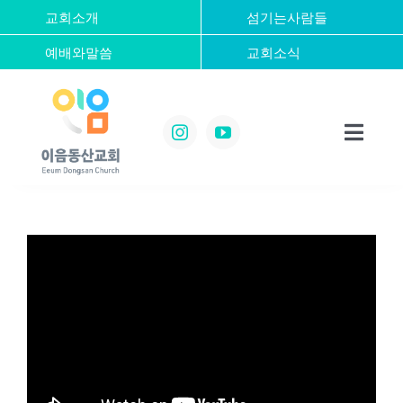
콘
교회소개
섬기는사람들
텐
예배와말씀
교회소식
츠
로
건
너
Toggl
뛰
Navig
기
Home
교회소개
섬기는사람들
예배와말씀