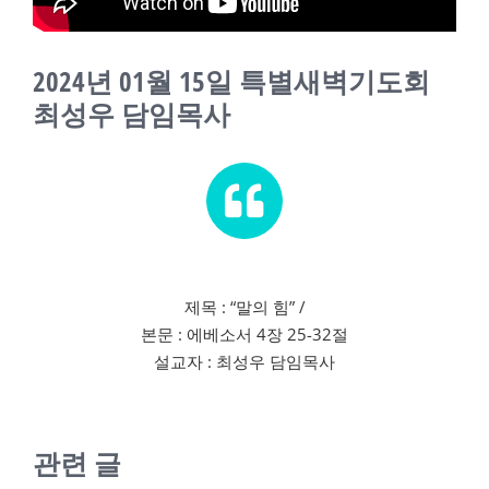
교회소식
2024년 01월 15일 특별새벽기도회
새가족
최성우 담임목사
제목 : “말의 힘” /
본문 : 에베소서 4장 25-32절
설교자 : 최성우 담임목사
관련 글