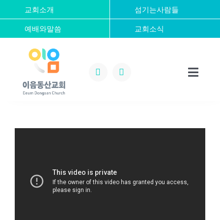
콘
교회소개
섬기는사람들
텐
예배와말씀
교회소식
츠
로
건
너
Toggl
뛰
Navig
기
Home
교회소개
섬기는사람들
예배와말씀