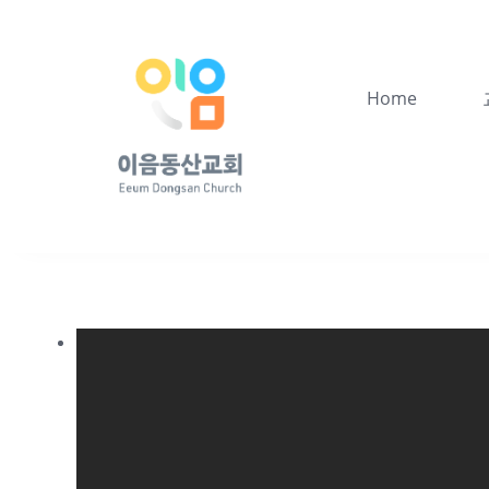
콘
텐
츠
Home
로
건
너
뛰
기