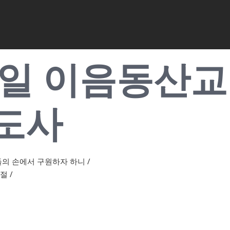
 10일 이음동
전도사
들의 손에서 구원하자 하니 /
절 /