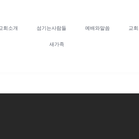
교회소개
섬기는사람들
예배와말씀
교회
새가족