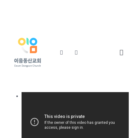
콘
교회소개
섬기는사람들
텐
츠
예배와말씀
교회소식
로
건
너
Toggl
뛰
기
Navig
Home
교회소개
섬기는사람들
예배와말씀