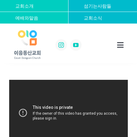
콘
교회소개
섬기는사람들
텐
예배와말씀
교회소식
츠
로
건
너
Toggl
뛰
Navig
기
Home
교회소개
섬기는사람들
예배와말씀