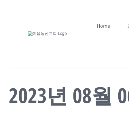
콘
텐
츠
Home
로
건
너
뛰
기
2023년 08