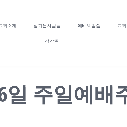
교회소개
섬기는사람들
예배와말씀
교회
새가족
월 06일 주일예