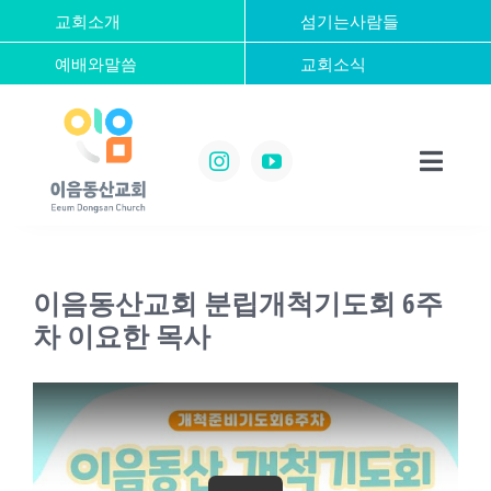
콘
교회소개
섬기는사람들
텐
예배와말씀
교회소식
츠
로
건
너
Toggl
뛰
Navig
기
Home
이음동산교회 분립개척기도회 6주
교회소개
차 이요한 목사
섬기는사람들
예배와말씀